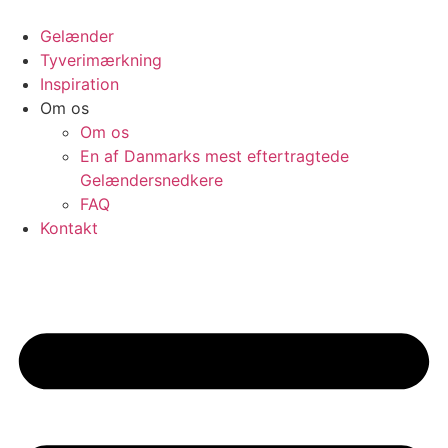
Videre
til
Gelænder
indhold
Tyverimærkning
Inspiration
Om os
Om os
En af Danmarks mest eftertragtede
Gelændersnedkere
FAQ
Kontakt