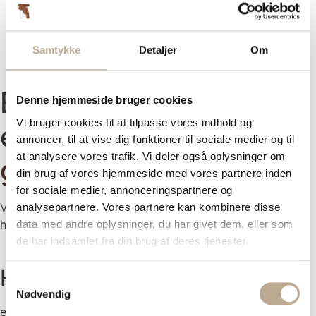
Samtykke
Detaljer
Om
En af Danmarks mest
Denne hjemmeside bruger cookies
Vi bruger cookies til at tilpasse vores indhold og
eftertragtede
annoncer, til at vise dig funktioner til sociale medier og til
at analysere vores trafik. Vi deler også oplysninger om
gelændersnedkere
din brug af vores hjemmeside med vores partnere inden
for sociale medier, annonceringspartnere og
Vi laver gelændere specielt fremstillet til din trappe –
analysepartnere. Vores partnere kan kombinere disse
hvad end du er privatkunde eller virksomhed.
data med andre oplysninger, du har givet dem, eller som
de har indsamlet fra din brug af deres tjenester.
Hos
Gelændersnedkeren
Samtykkevalg
Nødvendig
er vi specialister i at fremstille, renovere og forlænge