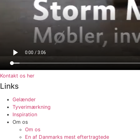
Kontakt os her
Links
Gelænder
Tyverimærkning
Inspiration
Om os
Om os
En af Danmarks mest eftertragtede